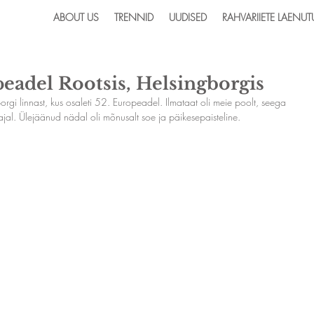
ABOUT US
TRENNID
UUDISED
RAHVARIIETE LAENUT
eadel Rootsis, Helsingborgis
rgi linnast, kus osaleti 52. Europeadel. Ilmataat oli meie poolt, seega 
jal. Ülejäänud nädal oli mõnusalt soe ja päikesepaisteline.