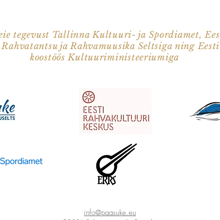
ie tegevust Tallinna Kultuuri- ja Spordiamet, Ees
i Rahvatantsu ja Rahvamuusika Seltsiga ning Eest
koostöös Kultuuriministeeriumiga
info@paasuke.eu