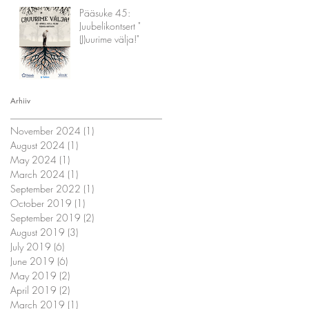
Pääsuke 45:
Juubelikontsert "
(J)uurime välja!"
Arhiiv
November 2024
(1)
1 post
August 2024
(1)
1 post
May 2024
(1)
1 post
March 2024
(1)
1 post
September 2022
(1)
1 post
October 2019
(1)
1 post
September 2019
(2)
2 posts
August 2019
(3)
3 posts
July 2019
(6)
6 posts
June 2019
(6)
6 posts
May 2019
(2)
2 posts
April 2019
(2)
2 posts
March 2019
(1)
1 post