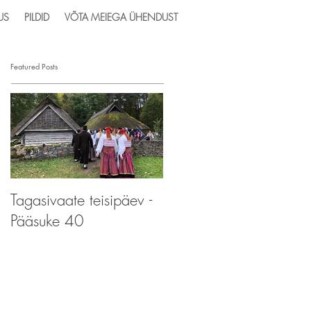
US
PILDID
VÕTA MEIEGA ÜHENDUST
Featured Posts
Tagasivaate teisipäev -
Tagasivaate teisipäev -
Pääsuke 40
Pääsupere