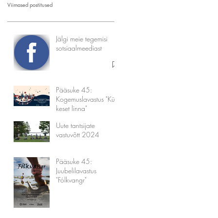
Viimased postitused
Jälgi meie tegemisi
sotsiaalmeediast
Pääsuke 45:
Kogemuslavastus "Küla
keset linna"
Uute tantsijate
vastuvõtt 2024
Pääsuke 45:
Juubelilavastus
"Fólkvangr"