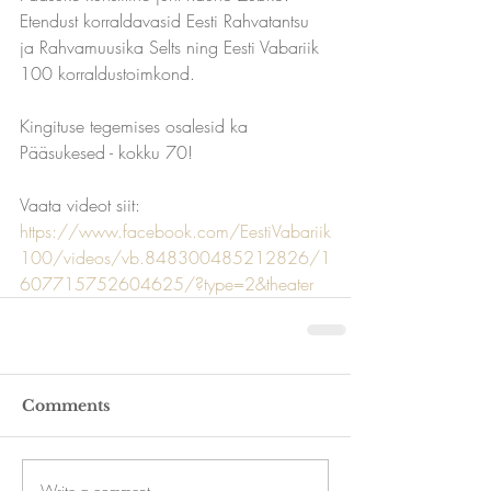
Etendust korraldavasid Eesti Rahvatantsu 
ja Rahvamuusika Selts ning Eesti Vabariik 
100 korraldustoimkond. 
Kingituse tegemises osalesid ka 
Pääsukesed - kokku 70!
Vaata videot siit: 
https://www.facebook.com/EestiVabariik
100/videos/vb.848300485212826/1
607715752604625/?type=2&theater
Comments
Write a comment...