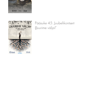
Pääsuke 45: Juubelikontsert "
(J)uurime välja!"
Arhiiv
November 2024
(1)
1 post
August 2024
(1)
1 post
May 2024
(1)
1 post
March 2024
(1)
1 post
September 2022
(1)
1 post
October 2019
(1)
1 post
September 2019
(2)
2 posts