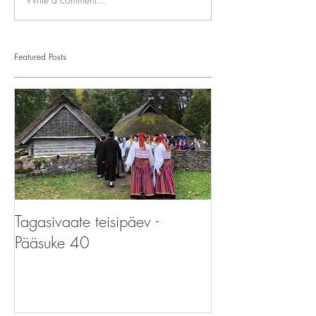
Featured Posts
Tagasivaate teisipäev -
Tagasivaate teis
Pääsuke 40
Pääsupere