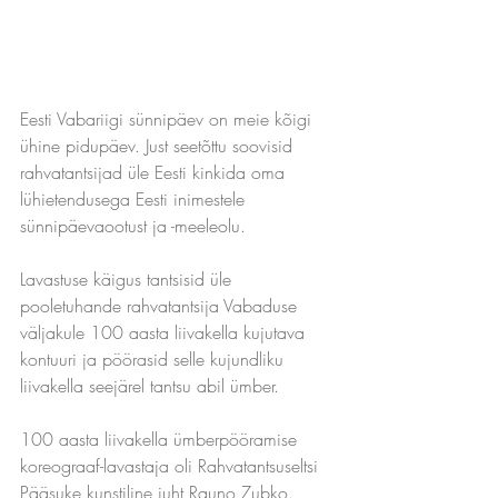
Eesti Vabariigi sünnipäev on meie kõigi 
ühine pidupäev. Just seetõttu soovisid 
rahvatantsijad üle Eesti kinkida oma 
lühietendusega Eesti inimestele 
sünnipäevaootust ja -meeleolu.
Lavastuse käigus tantsisid üle 
pooletuhande rahvatantsija Vabaduse 
väljakule 100 aasta liivakella kujutava 
kontuuri ja pöörasid selle kujundliku 
liivakella seejärel tantsu abil ümber. 
100 aasta liivakella ümberpööramise 
koreograaf-lavastaja oli Rahvatantsuseltsi 
Pääsuke kunstiline juht Rauno Zubko. 