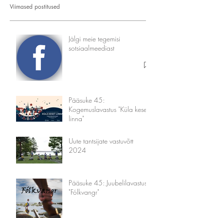
Viimased postitused
Jälgi meie tegemisi
sotsiaalmeediast
Pääsuke 45:
Kogemuslavastus "Küla keset
linna"
Uute tantsijate vastuvõtt
2024
Pääsuke 45: Juubelilavastus
"Fólkvangr"