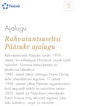
Ajalugu
Rahvatantsuseltsi
Pääsuke ajalugu
Rahvatantsuselts Pääsuke sündis 1979.
aastal, kui tolleaegse Ehitustrusti juurde loodi
naisrühm. Esimene tantsuõpetaja oli
Jekaterina Lebedeva.
1985. aastal jätkas rühmaga Diana Otsing,
kelle juhendamisel tegutseti 17 aastat.
1994. aastast jätkas Pääsuke segarühmana,
kuid aeg-ajalt tantsiti ka naisrühma tantse.
2003. aastal sai Pääsukese juhendajaks
Katrin Krause ning aktiivselt tegutses juba
kaks kollektiivi: sega- ja naisrühm.