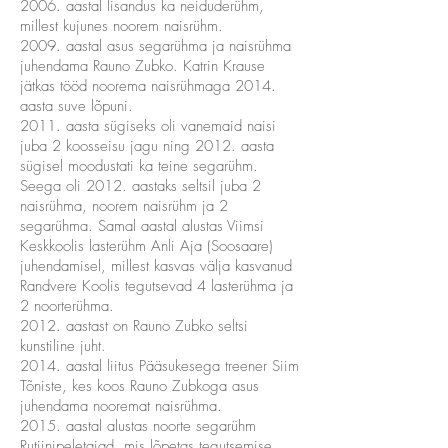
2006. aastal lisandus ka neiduderühm,
millest kujunes noorem naisrühm.
2009. aastal asus segarühma ja naisrühma
juhendama Rauno Zubko. Katrin Krause
jätkas tööd noorema naisrühmaga 2014.
aasta suve lõpuni.
2011. aasta sügiseks oli vanemaid naisi
juba 2 koosseisu jagu ning 2012. aasta
sügisel moodustati ka teine segarühm.
Seega oli 2012. aastaks seltsil juba 2
naisrühma, noorem naisrühm ja 2
segarühma. Samal aastal alustas Viimsi
Keskkoolis lasterühm Anli Aja (Soosaare)
juhendamisel, millest kasvas välja kasvanud
Randvere Koolis tegutsevad 4 lasterühma ja
2 noorterühma.
2012. aastast on Rauno Zubko seltsi
kunstiline juht.
2014. aastal liitus Pääsukesega treener Siim
Tõniste, kes koos Rauno Zubkoga asus
juhendama nooremat naisrühma.
2015. aastal alustas noorte segarühm
Rutiinipeletajad, mis lõpetas tegutsemise