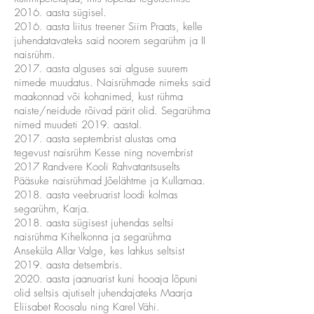
2016. aasta sügisel.
2016. aasta liitus treener Siim Praats, kelle
juhendatavateks said noorem segarühm ja II
naisrühm.
2017. aasta alguses sai alguse suurem
nimede muudatus. Naisrühmade nimeks said
maakonnad või kohanimed, kust rühma
naiste/neidude rõivad pärit olid. Segarühma
nimed muudeti 2019. aastal.
2017. aasta septembrist alustas oma
tegevust naisrühm Kesse ning novembrist
2017 Randvere Kooli Rahvatantsuselts
Pääsuke naisrühmad Jõelähtme ja Kullamaa.
2018. aasta veebruarist loodi kolmas
segarühm, Karja.
2018. aasta sügisest juhendas seltsi
naisrühma Kihelkonna ja segarühma
Anseküla Allar Valge, kes lahkus seltsist
2019. aasta detsembris.
2020. aasta jaanuarist kuni hooaja lõpuni
olid seltsis ajutiselt juhendajateks Maarja
Eliisabet Roosalu ning Karel Vähi.