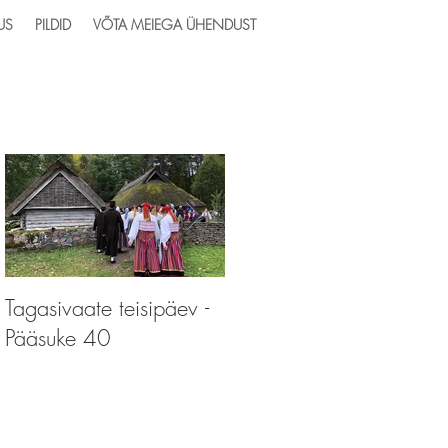
US
PILDID
VÕTA MEIEGA ÜHENDUST
Esiletõstetud postitused
Tagasivaate teisipäev -
Tagasivaate teisipäev -
Pääsuke 40
Pääsupere