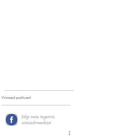
Viimased postitused
Jälgi meie tegemisi
sotsiaalmeediast