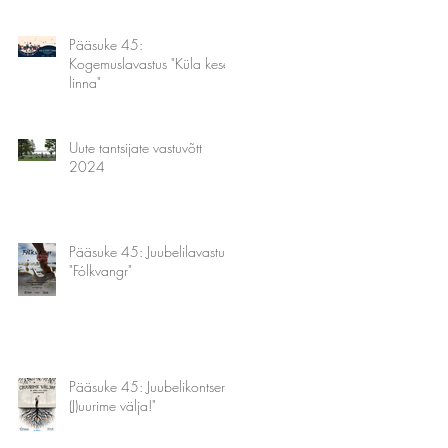
Pääsuke 45:
Kogemuslavastus "Küla keset
linna"
Uute tantsijate vastuvõtt
2024
Pääsuke 45: Juubelilavastus
"Fólkvangr"
Pääsuke 45: Juubelikontsert "
(J)uurime välja!"