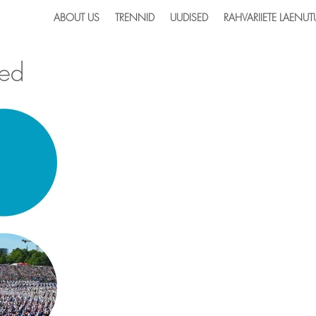
ABOUT US
TRENNID
UUDISED
RAHVARIIETE LAENUT
sed