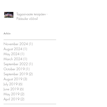
Tagasivaate teisipäev -
Pääsuke võõrsil
Arhiiv
November 2024
(1)
1 post
August 2024
(1)
1 post
May 2024
(1)
1 post
March 2024
(1)
1 post
September 2022
(1)
1 post
October 2019
(1)
1 post
September 2019
(2)
2 posts
August 2019
(3)
3 posts
July 2019
(6)
6 posts
June 2019
(6)
6 posts
May 2019
(2)
2 posts
April 2019
(2)
2 posts