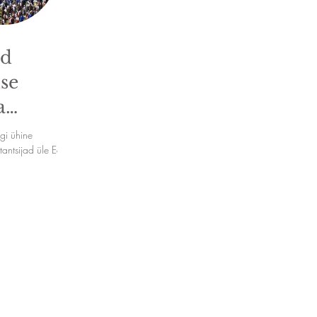
ad
se
a
gi ühine
antsijad üle Eesti