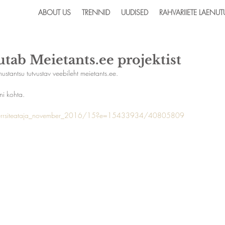
ABOUT US
TRENNID
UUDISED
RAHVARIIETE LAENUT
utab Meietants.ee projektist
mustantsu tutvustav veebileht meietants.ee.
ni kohta.
cs/errsiteataja_november_2016/15?e=15433934/40805809