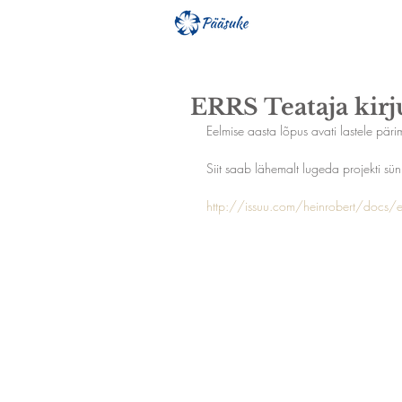
ERRS Teataja kirj
Eelmise aasta lõpus avati lastele päri
Siit saab lähemalt lugeda projekti sün
http://issuu.com/heinrobert/do