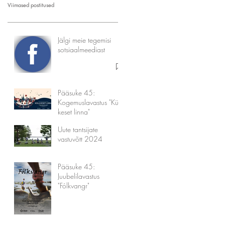
Viimased postitused
Jälgi meie tegemisi
sotsiaalmeediast
Pääsuke 45:
Kogemuslavastus "Küla
keset linna"
Uute tantsijate
vastuvõtt 2024
Pääsuke 45:
Juubelilavastus
"Fólkvangr"