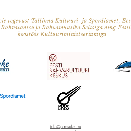
ie tegevust Tallinna Kultuuri- ja Spordiamet, Ees
i Rahvatantsu ja Rahvamuusika Seltsiga ning Eest
koostöös Kultuuriministeeriumiga
info@paasuke.eu