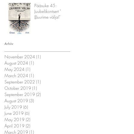
Pääsuke 45:
Juubelikontsert "
(J)uurime välja!"
Arhiiv
November 2024
(1)
1 post
August 2024
(1)
1 post
May 2024
(1)
1 post
March 2024
(1)
1 post
September 2022
(1)
1 post
October 2019
(1)
1 post
September 2019
(2)
2 posts
August 2019
(3)
3 posts
July 2019
(6)
6 posts
June 2019
(6)
6 posts
May 2019
(2)
2 posts
April 2019
(2)
2 posts
March 2019
(1)
1 post