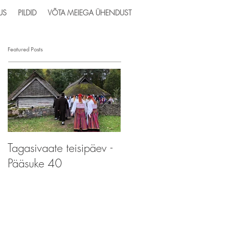
US
PILDID
VÕTA MEIEGA ÜHENDUST
Featured Posts
Tagasivaate teisipäev -
Tagasivaate teisipäev -
Pääsuke 40
Pääsupere