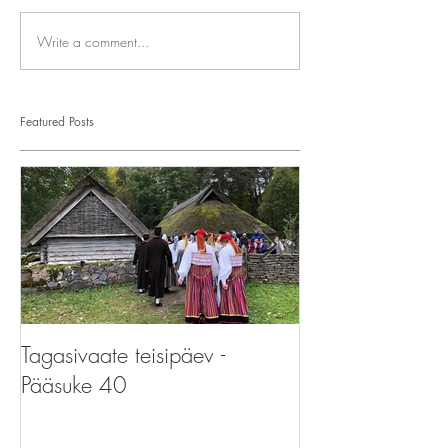
Write a comment...
Featured Posts
Tagasivaate teisipäev -
Tagasivaate teis
Pääsuke 40
Pääsupere