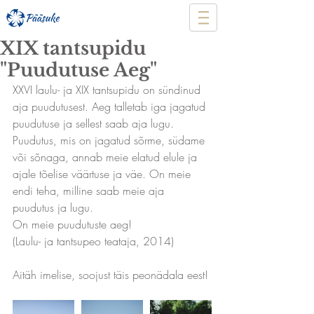
XIX tantsupidu
"Puudutuse Aeg"
XXVI laulu- ja XIX tantsupidu on sündinud 
aja puudutusest. Aeg talletab iga jagatud 
puudutuse ja sellest saab aja lugu. 
Puudutus, mis on jagatud sõrme, südame 
või sõnaga, annab meie elatud elule ja 
ajale tõelise väärtuse ja väe. On meie 
endi teha, milline saab meie aja 
puudutus ja lugu.
On meie puudutuste aeg! 
(Laulu- ja tantsupeo teataja, 2014)
Aitäh imelise, soojust täis peonädala eest! 