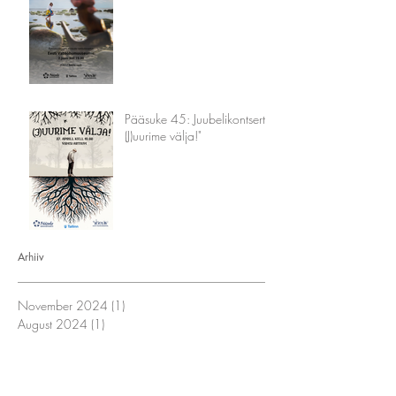
Pääsuke 45: Juubelikontsert "
(J)uurime välja!"
Arhiiv
November 2024
(1)
1 post
August 2024
(1)
1 post
May 2024
(1)
1 post
March 2024
(1)
1 post
September 2022
(1)
1 post