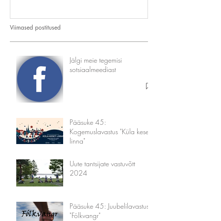
Viimased postitused
Jälgi meie tegemisi
sotsiaalmeediast
Pääsuke 45:
Kogemuslavastus "Küla keset
linna"
Uute tantsijate vastuvõtt
2024
Pääsuke 45: Juubelilavastus
"Fólkvangr"