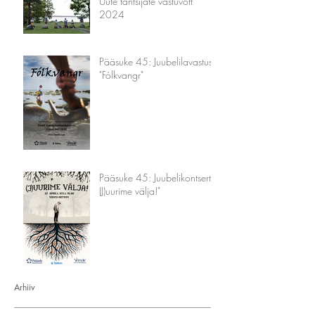
Uute tantsijate vastuvõtt
2024
Pääsuke 45: Juubelilavastus
"Fólkvangr"
Pääsuke 45: Juubelikontsert "
(J)uurime välja!"
Arhiiv