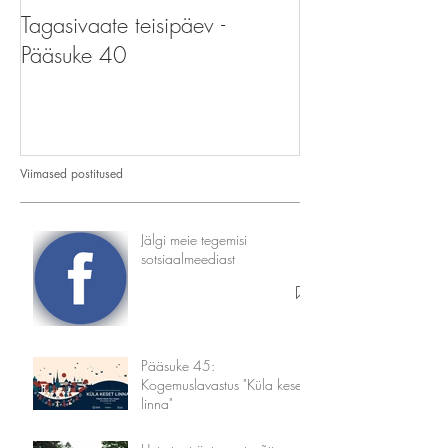
Tagasivaate teisipäev -
Tagasivaate teis
Pääsuke 40
Pääsupere
Viimased postitused
Jälgi meie tegemisi
sotsiaalmeediast
Pääsuke 45:
Kogemuslavastus "Küla keset
linna"