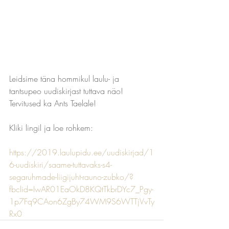
Leidsime täna hommikul laulu- ja 
tantsupeo uudiskirjast tuttava näo!
Tervitused ka Ants Taelale!
Kliki lingil ja loe rohkem: 
https://2019.laulupidu.ee/uudiskirjad/1
6-uudiskiri/saame-tuttavaks-s4-
segaruhmade-liigijuht-rauno-zubko/?
fbclid=IwAR01EaOkD8KQtTkbrDYc7_Pgy-
1p7Fq9CAon6ZgBy74WM9S6WTTjVvTy
Rx0