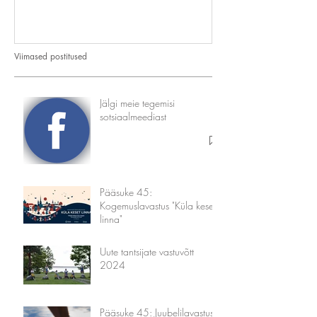
Viimased postitused
Jälgi meie tegemisi
sotsiaalmeediast
Pääsuke 45:
Kogemuslavastus "Küla keset
linna"
Uute tantsijate vastuvõtt
2024
Pääsuke 45: Juubelilavastus