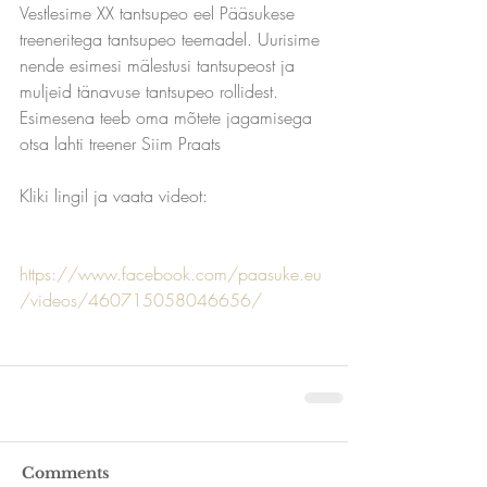
Vestlesime XX tantsupeo eel Pääsukese 
treeneritega tantsupeo teemadel. Uurisime 
nende esimesi mälestusi tantsupeost ja 
muljeid tänavuse tantsupeo rollidest.
Esimesena teeb oma mõtete jagamisega 
otsa lahti treener Siim Praats 
Kliki lingil ja vaata videot:
https://www.facebook.com/paasuke.eu
/videos/460715058046656/
Comments