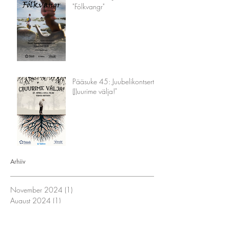
"Fólkvangr"
Pääsuke 45: Juubelikontsert "
(J)uurime välja!"
Arhiiv
November 2024
(1)
1 post
August 2024
(1)
1 post
May 2024
(1)
1 post
March 2024
(1)
1 post