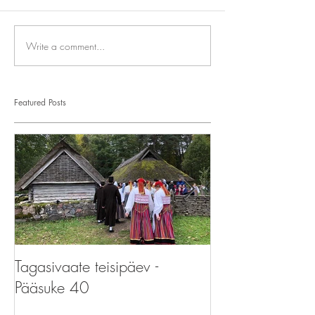
Write a comment...
Featured Posts
Tagasivaate teisipäev -
Tagasivaate teis
Pääsuke 40
Pääsupere